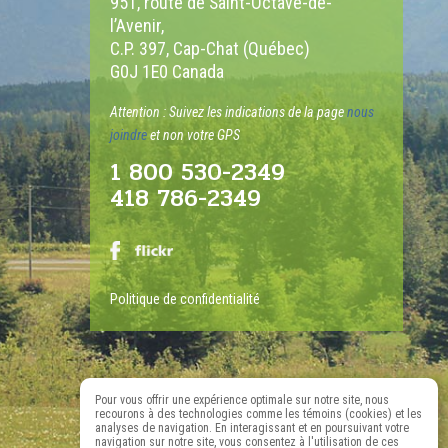
951, route de Saint-Octave-de-
l’Avenir,
C.P. 397, Cap-Chat (Québec)
G0J 1E0 Canada
Attention : Suivez les indications de la page
nous
joindre
et non votre GPS
1 800 530-2349
418 786-2349
Politique de confidentialité
Pour vous offrir une expérience optimale sur notre site, nous
recourons à des technologies comme les témoins (cookies) et les
analyses de navigation. En interagissant et en poursuivant votre
navigation sur notre site, vous consentez à l'utilisation de ces